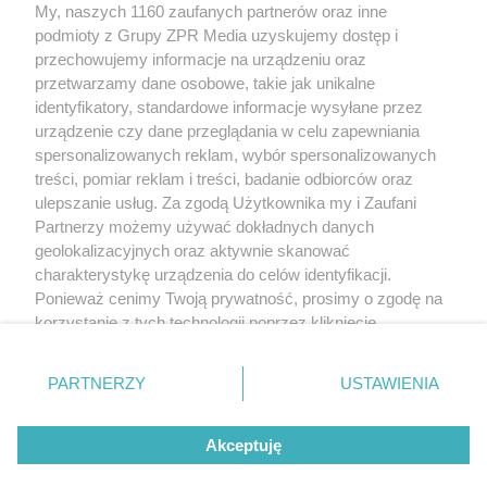
My, naszych 1160 zaufanych partnerów oraz inne
Żaden utwór zamieszczony w serwisie nie może być powielany i
podmioty z Grupy ZPR Media uzyskujemy dostęp i
rozpowszechniany lub dalej rozpowszechniany w jakikolwiek sposób (w
tym także elektroniczny lub mechaniczny) na jakimkolwiek polu
przechowujemy informacje na urządzeniu oraz
eksploatacji w jakiejkolwiek formie, włącznie z umieszczaniem w Internecie
przetwarzamy dane osobowe, takie jak unikalne
bez pisemnej zgody właściciela praw. Jakiekolwiek użycie lub
wykorzystanie utworów w całości lub w części z naruszeniem prawa, tzn.
identyfikatory, standardowe informacje wysyłane przez
bez właściwej zgody, jest zabronione pod groźbą kary i może być ścigane
urządzenie czy dane przeglądania w celu zapewniania
prawnie.
spersonalizowanych reklam, wybór spersonalizowanych
treści, pomiar reklam i treści, badanie odbiorców oraz
ulepszanie usług. Za zgodą Użytkownika my i Zaufani
Partnerzy możemy używać dokładnych danych
geolokalizacyjnych oraz aktywnie skanować
charakterystykę urządzenia do celów identyfikacji.
O nas
Ponieważ cenimy Twoją prywatność, prosimy o zgodę na
korzystanie z tych technologii poprzez kliknięcie
Informacje prawne
„Akceptuję”. Zgoda jest dobrowolna i zawsze możesz ją
zmienić/wycofać klikając przycisk ustawień prywatności
Nasze serwisy
PARTNERZY
USTAWIENIA
znajdujący się w lewym dolnym rogu strony
. Niektóre
rodzaje przetwarzania danych nie wymagają zgody
© 2026 Grupa ZPR Media
Akceptuję
użytkownika, ale masz prawo sprzeciwić się takiemu
przetwarzaniu. Preferencje będą miały zastosowanie tylko