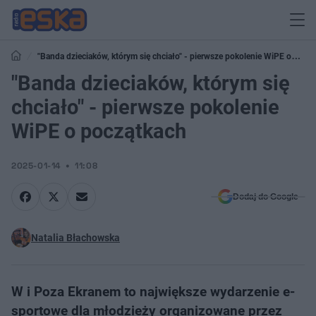
"Banda dzieciaków, którym się chciało" - pierwsze pokolenie WiPE o
początkach
"Banda dzieciaków, którym się
chciało" - pierwsze pokolenie
WiPE o początkach
2025-01-14
11:08
Dodaj do Google
Natalia Błachowska
W i Poza Ekranem to największe wydarzenie e-
sportowe dla młodzieży organizowane przez