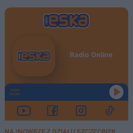
Radio Online
TERAZ
GRAMY
NAJNOWSZE Z DZIAŁU SZCZECINEK