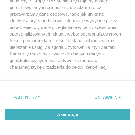
podmioty z Grupy ZPR Media uzyskujemy dostęp i
przechowujemy informacje na urządzeniu oraz
przetwarzamy dane osobowe, takie jak unikalne
identyfikatory, standardowe informacje wysyłane przez
urządzenie czy dane przeglądania w celu zapewniania
spersonalizowanych reklam, wybór spersonalizowanych
treści, pomiar reklam i treści, badanie odbiorców oraz
ulepszanie usług. Za zgodą Użytkownika my i Zaufani
Partnerzy możemy używać dokładnych danych
geolokalizacyjnych oraz aktywnie skanować
charakterystykę urządzenia do celów identyfikacji.
Ponieważ cenimy Twoją prywatność, prosimy o zgodę na
korzystanie z tych technologii poprzez kliknięcie
„Akceptuję”. Zgoda jest dobrowolna i zawsze możesz ją
zmienić/wycofać klikając przycisk ustawień prywatności
Żaden utwór zamieszczony w serwisie nie może być powielany i
PARTNERZY
USTAWIENIA
rozpowszechniany lub dalej rozpowszechniany w jakikolwiek sposób (w
znajdujący się w lewym dolnym rogu strony
. Niektóre
tym także elektroniczny lub mechaniczny) na jakimkolwiek polu
rodzaje przetwarzania danych nie wymagają zgody
eksploatacji w jakiejkolwiek formie, włącznie z umieszczaniem w
Internecie bez pisemnej zgody właściciela praw. Jakiekolwiek użycie lub
Akceptuję
użytkownika, ale masz prawo sprzeciwić się takiemu
wykorzystanie utworów w całości lub w części z naruszeniem prawa,
przetwarzaniu. Preferencje będą miały zastosowanie tylko
tzn. bez właściwej zgody, jest zabronione pod groźbą kary i może być
na tej witrynie.
ścigane prawnie.