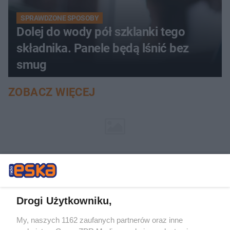
SPRAWDZONE SPOSOBY
Dolej do wody pół szklanki tego
składnika. Panele będą lśnić bez
smug
ZOBACZ WIĘCEJ
Drogi Użytkowniku,
My, naszych 1162 zaufanych partnerów oraz inne