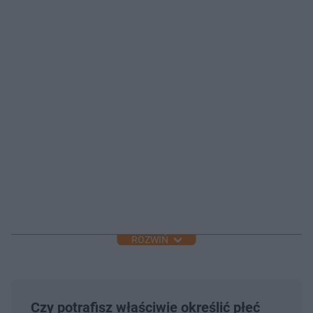
ROZWIŃ
Czy potrafisz właściwie określić płeć