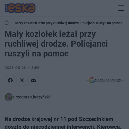
Mały koziołek leżał przy ruchliwej drodze. Policjanci ruszyli na pomoc
Mały koziołek leżał przy
ruchliwej drodze. Policjanci
ruszyli na pomoc
2026-06-26
8:54
Dodaj do Google
Grzegorz Kluczyński
Na drodze krajowej nr 11 pod Szczecinkiem
doszło do niecodziennej interwencji. Kierowca,