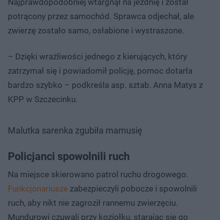
Najprawdopodobniej wtargnął na jezdnię i został
potrącony przez samochód. Sprawca odjechał, ale
zwierzę zostało samo, osłabione i wystraszone.
– Dzięki wrażliwości jednego z kierujących, który
zatrzymał się i powiadomił policję, pomoc dotarła
bardzo szybko – podkreśla asp. sztab. Anna Matys z
KPP w Szczecinku.
Malutka sarenka zgubiła mamusię
Policjanci spowolnili ruch
Na miejsce skierowano patrol ruchu drogowego.
Funkcjonariusze
zabezpieczyli pobocze i spowolnili
ruch, aby nikt nie zagroził rannemu zwierzęciu.
Mundurowi czuwali przy koziołku, starając się go