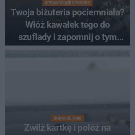
SPRAWDZONE SPOSOBY
Twoja biżuteria pociemniała?
Włóż kawałek tego do
szuflady i zapomnij o tym
problemie. Sposób na
pociemniałą biżuterię
DOMOWE TRIKI
Zwilż kartkę i połóż na