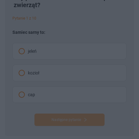
zwierząt?
Pytanie 1 z 10
Samiec sarny to:
jeleń
kozioł
cap
Następne pytanie