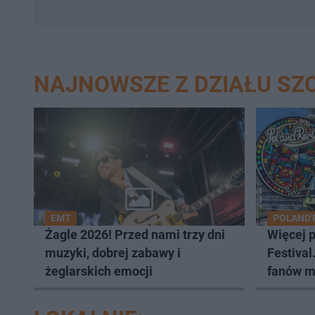
NAJNOWSZE Z DZIAŁU SZ
EMT
POL'AND
Żagle 2026! Przed nami trzy dni
Więcej 
muzyki, dobrej zabawy i
Festival
żeglarskich emocji
fanów m