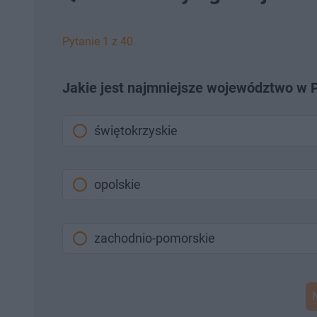
%
o
o
t
p
u
r
ł
z
Pytanie 1 z 40
u
o
d
u
Jakie jest najmniejsze województwo w 
świętokrzyskie
opolskie
zachodnio-pomorskie