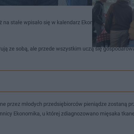
już na stałe wpisało się w kalendarz Ekonomika. W końcu
rują ze sobą, ale przede wszystkim uczą się gospodarow
one przez młodych przedsiębiorców pieniądze zostaną p
zennicy Ekonomika, u której zdiagnozowano mięsaka tkan