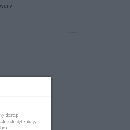
zowany
y dostęp i
snego
lne identyfikatory,
iania