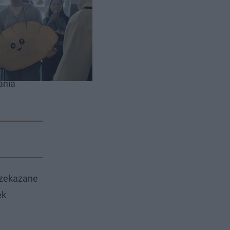
 nazwa
ania
rzekazane
ek