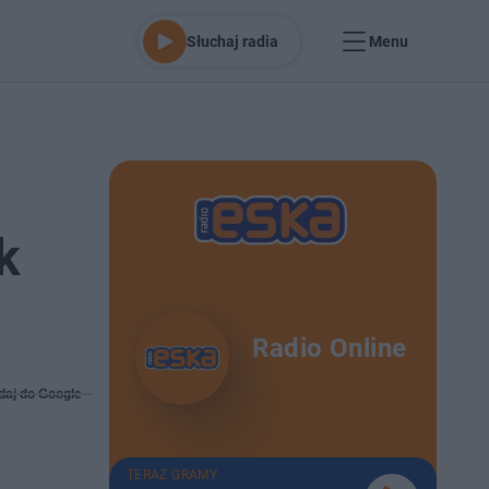
Słuchaj radia
Menu
k
Radio Online
daj do Google
TERAZ GRAMY