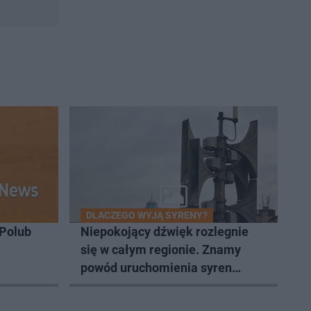
DLACZEGO WYJĄ SYRENY?
Polub
Niepokojący dźwięk rozlegnie
się w całym regionie. Znamy
powód uruchomienia syren
21.07.2026