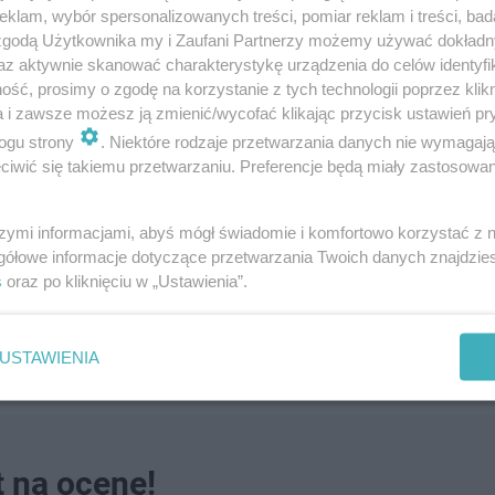
e, jaka jest misja tego przedsięwzięcia
klam, wybór spersonalizowanych treści, pomiar reklam i treści, bad
 zgodą Użytkownika my i Zaufani Partnerzy możemy używać dokład
az aktywnie skanować charakterystykę urządzenia do celów identyfi
 Przedsiębiorczości
ść, prosimy o zgodę na korzystanie z tych technologii poprzez klikn
a i zawsze możesz ją zmienić/wycofać klikając przycisk ustawień pr
ogu strony
. Niektóre rodzaje przetwarzania danych nie wymagaj
iwić się takiemu przetwarzaniu. Preferencje będą miały zastosowanie
siębiorcy?
szymi informacjami, abyś mógł świadomie i komfortowo korzystać z
gółowe informacje dotyczące przetwarzania Twoich danych znajdzi
s
oraz po kliknięciu w „Ustawienia”.
USTAWIENIA
t na ocenę!