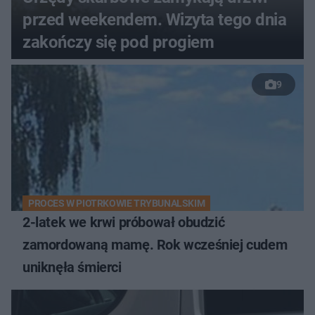
przed weekendem. Wizyta tego dnia
zakończy się pod progiem
9
PROCES W PIOTRKOWIE TRYBUNALSKIM
2-latek we krwi próbował obudzić
zamordowaną mamę. Rok wcześniej cudem
uniknęła śmierci