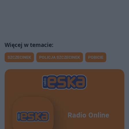
SZCZECINEK
POLICJA SZCZECINEK
POBICIE
Radio Online