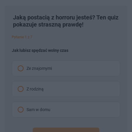
Jaką postacią z horroru jesteś? Ten quiz
pokazuje straszną prawdę!
Pytanie 1 z 7
Jak lubisz spędzać wolny czas
Ze znajomymi
Z rodziną
Sam w domu