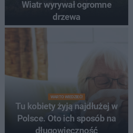
Wiatr wyrywał ogromne
drzewa
WARTO WIEDZIEĆ!
Tu kobiety żyją najdłużej w
Polsce. Oto ich sposób na
długowieczność