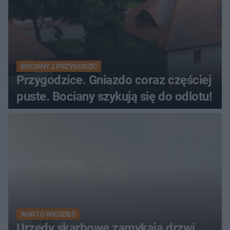
BOCIANY Z PRZYGODZIC
Przygodzice. Gniazdo coraz częściej
puste. Bociany szykują się do odlotu!
WARTO WIEDZIEĆ
Urzędy skarbowe zamykają drzwi