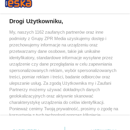
Drogi Użytkowniku,
My, naszych 1162 zaufanych partnerów oraz inne
Żaden utwór zamieszczony w serwisie nie może być powielany i
podmioty z Grupy ZPR Media uzyskujemy dostęp i
rozpowszechniany lub dalej rozpowszechniany w jakikolwiek sposób (w
tym także elektroniczny lub mechaniczny) na jakimkolwiek polu
przechowujemy informacje na urządzeniu oraz
eksploatacji w jakiejkolwiek formie, włącznie z umieszczaniem w Internecie
przetwarzamy dane osobowe, takie jak unikalne
bez pisemnej zgody właściciela praw. Jakiekolwiek użycie lub
wykorzystanie utworów w całości lub w części z naruszeniem prawa, tzn.
identyfikatory, standardowe informacje wysyłane przez
bez właściwej zgody, jest zabronione pod groźbą kary i może być ścigane
urządzenie czy dane przeglądania w celu zapewniania
prawnie.
spersonalizowanych reklam, wybór spersonalizowanych
treści, pomiar reklam i treści, badanie odbiorców oraz
ulepszanie usług. Za zgodą Użytkownika my i Zaufani
Partnerzy możemy używać dokładnych danych
geolokalizacyjnych oraz aktywnie skanować
charakterystykę urządzenia do celów identyfikacji.
O nas
Ponieważ cenimy Twoją prywatność, prosimy o zgodę na
korzystanie z tych technologii poprzez kliknięcie
Informacje prawne
„Akceptuję”. Zgoda jest dobrowolna i zawsze możesz ją
zmienić/wycofać klikając przycisk ustawień prywatności