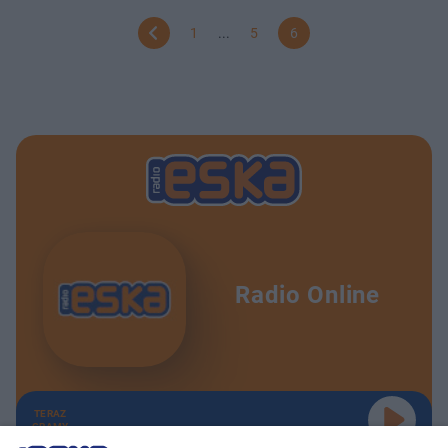
1
...
5
6
Radio Online
TERAZ
GRAMY