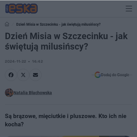
Dzień Misia w Szczecinku - jak świętują milusińscy?
Dzień Misia w Szczecinku - jak
świętują milusińscy?
2024-11-22
14:42
Dodaj do Google
Natalia Błachowska
Są brązowe, mięciutkie i pluszowe. Kto ich nie
kocha?