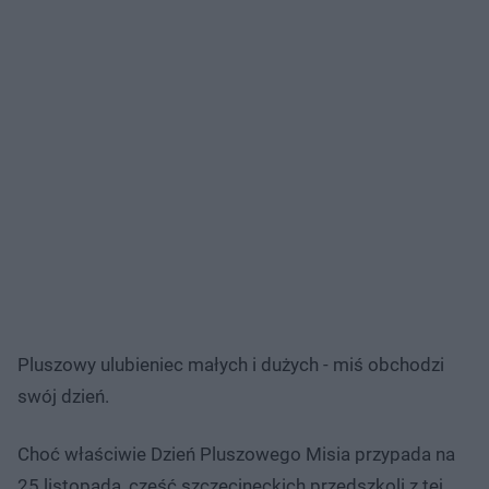
Pluszowy ulubieniec małych i dużych - miś obchodzi
swój dzień.
Choć właściwie Dzień Pluszowego Misia przypada na
25 listopada, część szczecineckich przedszkoli z tej