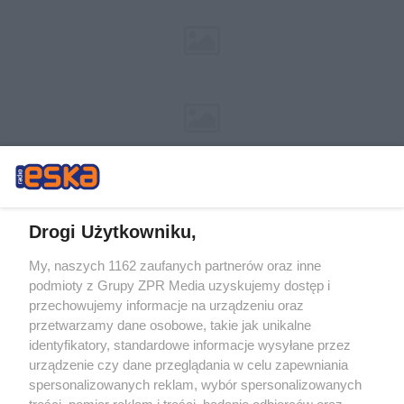
Drogi Użytkowniku,
My, naszych 1162 zaufanych partnerów oraz inne
Żaden utwór zamieszczony w serwisie nie może być powielany i
podmioty z Grupy ZPR Media uzyskujemy dostęp i
rozpowszechniany lub dalej rozpowszechniany w jakikolwiek sposób (w
tym także elektroniczny lub mechaniczny) na jakimkolwiek polu
przechowujemy informacje na urządzeniu oraz
eksploatacji w jakiejkolwiek formie, włącznie z umieszczaniem w Internecie
przetwarzamy dane osobowe, takie jak unikalne
bez pisemnej zgody właściciela praw. Jakiekolwiek użycie lub
identyfikatory, standardowe informacje wysyłane przez
wykorzystanie utworów w całości lub w części z naruszeniem prawa, tzn.
bez właściwej zgody, jest zabronione pod groźbą kary i może być ścigane
urządzenie czy dane przeglądania w celu zapewniania
prawnie.
spersonalizowanych reklam, wybór spersonalizowanych