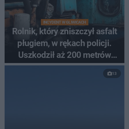
INCYDENT W GLIWICACH
Rolnik, który zniszczył asfalt
pługiem, w rękach policji.
Uszkodził aż 200 metrów
nowej drogi
13