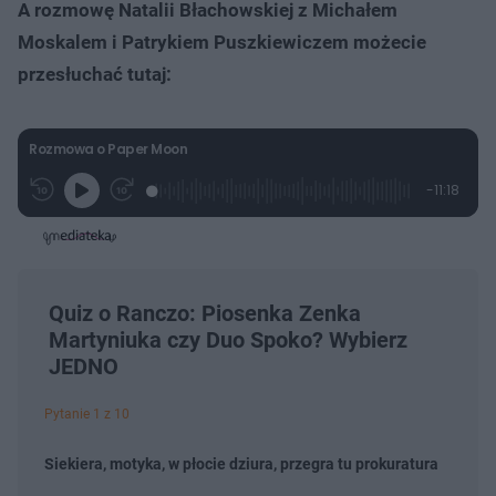
A rozmowę Natalii Błachowskiej z Michałem
Moskalem i Patrykiem Puszkiewiczem możecie
przesłuchać tutaj:
Rozmowa o Paper Moon
L
P
P
P
-
11:18
G
o
r
r
o
z
r
a
z
z
o
a
d
e
e
s
j
t
e
w
w
a
d
i
i
ł
:
ń
ń
y
c
2
1
1
z
.
0
0
Quiz o Ranczo: Piosenka Zenka
a
s
2
s
s
Â
Martyniuka czy Duo Spoko? Wybierz
1
d
d
%
o
o
JEDNO
t
p
u
r
ł
z
Pytanie 1 z 10
u
o
d
u
Siekiera, motyka, w płocie dziura, przegra tu prokuratura